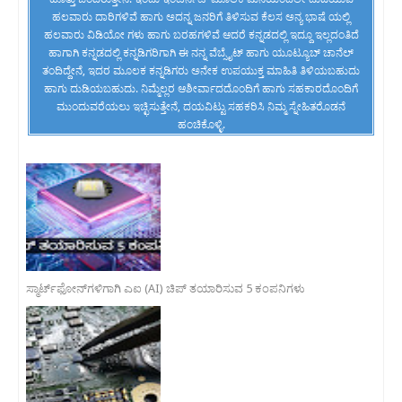
ಹಲವಾರು ದಾರಿಗಳಿವೆ ಹಾಗು ಅದನ್ನ ಜನರಿಗೆ ತಿಳಿಸುವ ಕೆಲಸ ಅನ್ಯ ಭಾಷೆ ಯಲ್ಲಿ
ಹಲವಾರು ವಿಡಿಯೋ ಗಳು ಹಾಗು ಬರಹಗಳಿವೆ ಆದರೆ ಕನ್ನಡದಲ್ಲಿ ಇದ್ದೂ ಇಲ್ಲದಂತಿದೆ
ಹಾಗಾಗಿ ಕನ್ನಡದಲ್ಲಿ ಕನ್ನಡಿಗರಿಗಾಗಿ ಈ ನನ್ನ ವೆಬ್ಸೈಟ್ ಹಾಗು ಯೂಟ್ಯೂಬ್ ಚಾನೆಲ್
ತಂದಿದ್ದೇನೆ, ಇದರ ಮೂಲಕ ಕನ್ನಡಿಗರು ಅನೇಕ ಉಪಯುಕ್ತ ಮಾಹಿತಿ ತಿಳಿಯಬಹುದು
ಹಾಗು ದುಡಿಯಬಹುದು. ನಿಮ್ಮೆಲ್ಲರ ಆಶೀರ್ವಾದದೊಂದಿಗೆ ಹಾಗು ಸಹಕಾರದೊಂದಿಗೆ
ಮುಂದುವರೆಯಲು ಇಚ್ಛಿಸುತ್ತೇನೆ, ದಯವಿಟ್ಟು ಸಹಕರಿಸಿ ನಿಮ್ಮ ಸ್ನೇಹಿತರೊಡನೆ
ಹಂಚಿಕೊಳ್ಳಿ.
ಸ್ಮಾರ್ಟ್‌ಫೋನ್‌ಗಳಿಗಾಗಿ ಎಐ (AI) ಚಿಪ್ ತಯಾರಿಸುವ 5 ಕಂಪನಿಗಳು