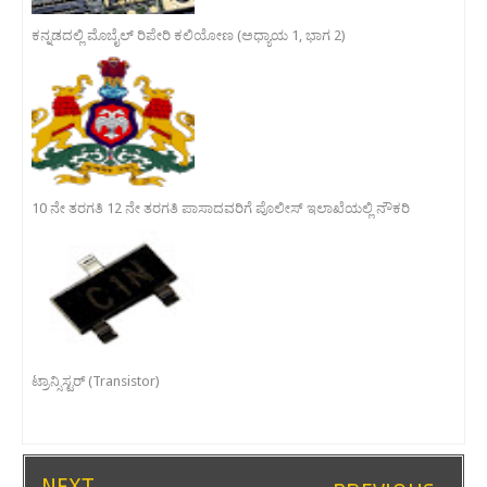
ಕನ್ನಡದಲ್ಲಿ ಮೊಬೈಲ್ ರಿಪೇರಿ ಕಲಿಯೋಣ (ಅಧ್ಯಾಯ 1, ಭಾಗ 2)
10 ನೇ ತರಗತಿ 12 ನೇ ತರಗತಿ ಪಾಸಾದವರಿಗೆ ಪೊಲೀಸ್ ಇಲಾಖೆಯಲ್ಲಿ ನೌಕರಿ
ಟ್ರಾನ್ಸಿಸ್ಟರ್ (Transistor)