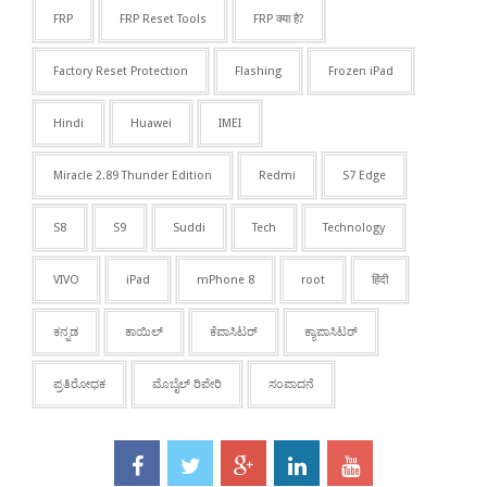
FRP
FRP Reset Tools
FRP क्या है?
Factory Reset Protection
Flashing
Frozen iPad
Hindi
Huawei
IMEI
Miracle 2.89 Thunder Edition
Redmi
S7 Edge
S8
S9
Suddi
Tech
Technology
VIVO
iPad
mPhone 8
root
हिंदी
ಕನ್ನಡ
ಕಾಯಿಲ್
ಕೆಪಾಸಿಟರ್
ಕ್ಯಾಪಾಸಿಟರ್
ಪ್ರತಿರೋಧಕ
ಮೊಬೈಲ್ ರಿಪೇರಿ
ಸಂಪಾದನೆ