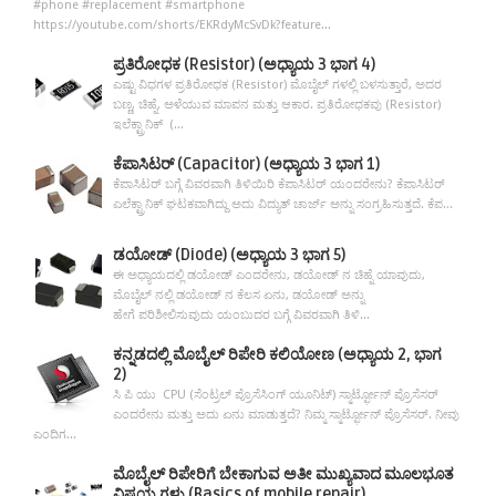
#phone #replacement #smartphone
https://youtube.com/shorts/EKRdyMcSvDk?feature...
ಪ್ರತಿರೋಧಕ (Resistor) (ಅಧ್ಯಾಯ 3 ಭಾಗ 4)
ಎಷ್ಟು ವಿಧಗಳ ಪ್ರತಿರೋಧಕ (Resistor) ಮೊಬೈಲ್ ಗಳಲ್ಲಿ ಬಳಸುತ್ತಾರೆ, ಅದರ
ಬಣ್ಣ, ಚಿಹ್ನೆ, ಅಳೆಯುವ ಮಾಪನ ಮತ್ತು ಆಕಾರ. ಪ್ರತಿರೋಧಕವು (Resistor)
ಇಲೆಕ್ಟ್ರಾನಿಕ್ (...
ಕೆಪಾಸಿಟರ್ (Capacitor) (ಅಧ್ಯಾಯ 3 ಭಾಗ 1)
ಕೆಪಾಸಿಟರ್ ಬಗ್ಗೆ ವಿವರವಾಗಿ ತಿಳಿಯಿರಿ ಕೆಪಾಸಿಟರ್ ಯಂದರೇನು? ಕೆಪಾಸಿಟರ್
ಎಲೆಕ್ಟ್ರಾನಿಕ್ ಘಟಕವಾಗಿದ್ದು ಅದು ವಿದ್ಯುತ್ ಚಾರ್ಜ್ ಅನ್ನು ಸಂಗ್ರಹಿಸುತ್ತದೆ. ಕೆಪ...
ಡಯೋಡ್ (Diode) (ಅಧ್ಯಾಯ 3 ಭಾಗ 5)
ಈ ಅಧ್ಯಾಯದಲ್ಲಿ ಡಯೋಡ್ ಎಂದರೇನು, ಡಯೋಡ್ ನ ಚಿಹ್ನೆ ಯಾವುದು,
ಮೊಬೈಲ್ ನಲ್ಲಿ ಡಯೋಡ್ ನ ಕೆಲಸ ಏನು, ಡಯೋಡ್ ಅನ್ನು
ಹೇಗೆ ಪರಿಶೀಲಿಸುವುದು ಯಂಬುದರ ಬಗ್ಗೆ ವಿವರವಾಗಿ ತಿಳಿ...
ಕನ್ನಡದಲ್ಲಿ ಮೊಬೈಲ್ ರಿಪೇರಿ ಕಲಿಯೋಣ (ಅಧ್ಯಾಯ 2, ಭಾಗ
2)
ಸಿ ಪಿ ಯು CPU (ಸೆಂಟ್ರಲ್ ಪ್ರೊಸೆಸಿಂಗ್ ಯೂನಿಟ್) ಸ್ಮಾರ್ಟ್ಫೋನ್ ಪ್ರೊಸೆಸರ್
ಎಂದರೇನು ಮತ್ತು ಅದು ಏನು ಮಾಡುತ್ತದೆ? ನಿಮ್ಮ ಸ್ಮಾರ್ಟ್ಫೋನ್ ಪ್ರೊಸೆಸರ್. ನೀವು
ಎಂದಿಗ...
ಮೊಬೈಲ್ ರಿಪೇರಿಗೆ ಬೇಕಾಗುವ ಅತೀ ಮುಖ್ಯವಾದ ಮೂಲಭೂತ
ವಿಷಯ ಗಳು (Basics of mobile repair)