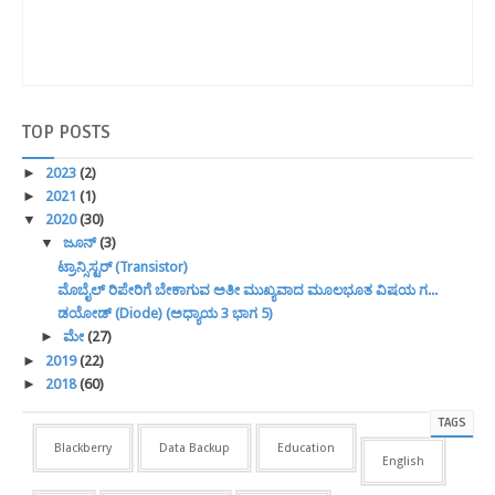
TOP
POSTS
►
2023
(2)
►
2021
(1)
▼
2020
(30)
▼
ಜೂನ್
(3)
ಟ್ರಾನ್ಸಿಸ್ಟರ್ (Transistor)
ಮೊಬೈಲ್ ರಿಪೇರಿಗೆ ಬೇಕಾಗುವ ಅತೀ ಮುಖ್ಯವಾದ ಮೂಲಭೂತ ವಿಷಯ ಗ...
ಡಯೋಡ್ (Diode) (ಅಧ್ಯಾಯ 3 ಭಾಗ 5)
►
ಮೇ
(27)
►
2019
(22)
►
2018
(60)
TAGS
Blackberry
Data Backup
Education
English