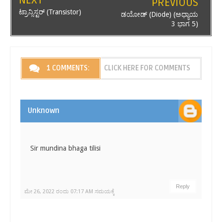
NEXT
PREVIOUS
ಟ್ರಾನ್ಸಿಸ್ಟರ್ (Transistor)
ಡಯೋಡ್ (Diode) (ಅಧ್ಯಾಯ
3 ಭಾಗ 5)
1 COMMENTS:
CLICK HERE FOR COMMENTS
Unknown
Sir mundina bhaga tilisi
Reply
ಮೇ 26, 2022 ರಂದು 07:17 AM ಸಮಯಕ್ಕೆ